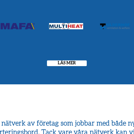
LÄS MER
t nätverk av företag som jobbar med både 
teringsbord. Tack vare våra nätverk kan v