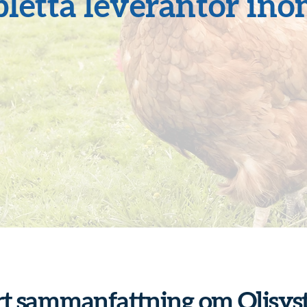
etta leverantör inom
t sammanfattning om Olisy