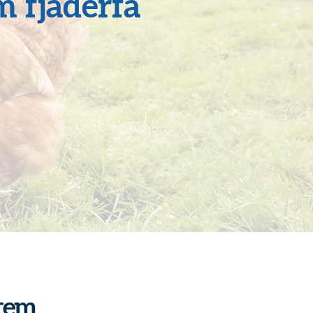
 fjäderfä
stem