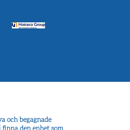
nya och begagnade
i finna den enhet som