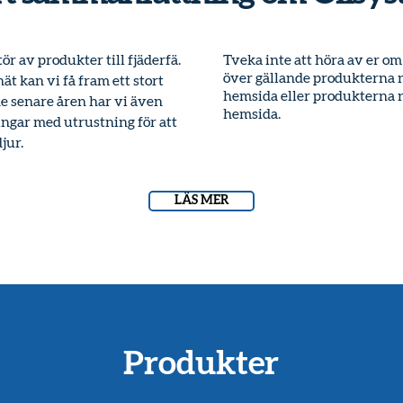
r av produkter till fjäderfä.
Tveka inte att höra av er om
över gällande produkterna n
t kan vi få fram ett stort
hemsida eller produkterna ni
e senare åren har vi även
hemsida.
ningar med utrustning för att
jur.
LÄS MER
Produkter