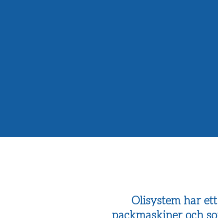
Olisystem har et
packmaskiner och sor