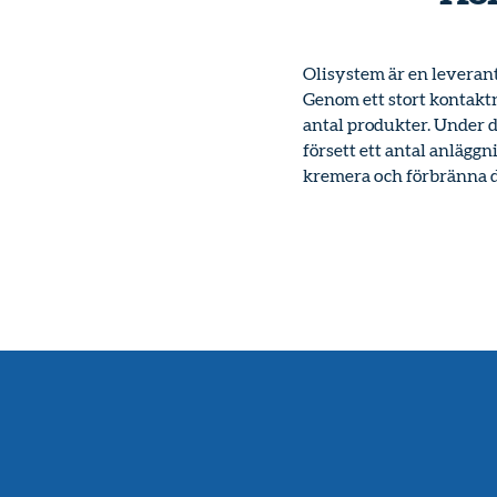
Olisystem är en leverantö
Genom ett stort kontaktnä
antal produkter.
Under d
försett ett antal anlägg
kremera och förbränna d